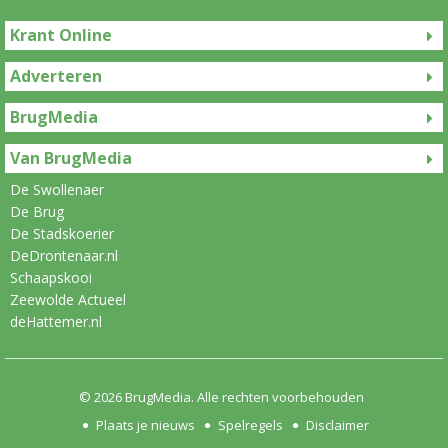
Krant Online
Adverteren
BrugMedia
Van BrugMedia
De Swollenaer
De Brug
De Stadskoerier
DeDrontenaar.nl
Schaapskooi
Zeewolde Actueel
deHattemer.nl
© 2026
BrugMedia
. Alle rechten voorbehouden
Plaats je nieuws
Spelregels
Disclaimer